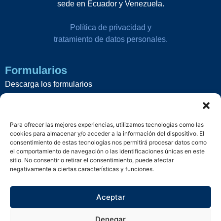
sede en Ecuador y Venezuela.
Política de privacidad y
tratamiento de datos personales.
Formularios
Descarga los formularios
que necesites.
Aquí
Para ofrecer las mejores experiencias, utilizamos tecnologías como las
Servicios
cookies para almacenar y/o acceder a la información del dispositivo. El
consentimiento de estas tecnologías nos permitirá procesar datos como
Formulario de quejas, reclamos o
el comportamiento de navegación o las identificaciones únicas en este
sugerencias.
sitio. No consentir o retirar el consentimiento, puede afectar
negativamente a ciertas características y funciones.
Aquí
Aceptar
Contáctanos
Denegar