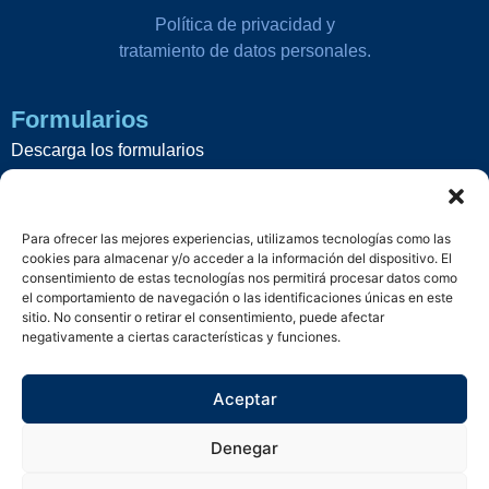
Política de privacidad y
tratamiento de datos personales.
Formularios
Descarga los formularios
que necesites.
Aquí
Para ofrecer las mejores experiencias, utilizamos tecnologías como las
Servicios
cookies para almacenar y/o acceder a la información del dispositivo. El
consentimiento de estas tecnologías nos permitirá procesar datos como
Formulario de quejas, reclamos o
el comportamiento de navegación o las identificaciones únicas en este
sugerencias.
sitio. No consentir o retirar el consentimiento, puede afectar
negativamente a ciertas características y funciones.
Aquí
Aceptar
Contáctanos
Denegar
1800 CONSTI (266784)