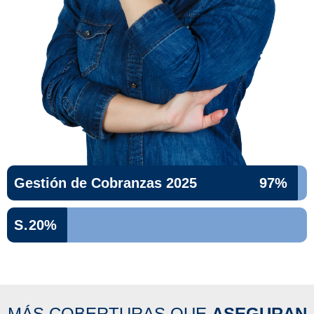
Gestión de Cobranzas 2025
97%
Siniestralidad 2025
20%
MÁS COBERTURAS QUE
ASEGURAN